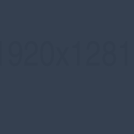
para una solución personalizada.
Nombre (requerido)
Tu correo electrónico (requerido)
Asunto
Mensaje